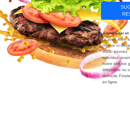
SU
RE
A emporter et 
Si vous êtes à
menus ci-dessu
Vous pouvez é
spéciaux avant
notre site est
téléphone ou s
domicile Finst
en ligne.