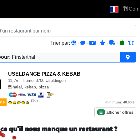
Com
Trier par:
·
·
·
·
·
·
pour:
Finsterthal
USELDANGE PIZZA & KEBAB
11, Am Tremel
8706 Useldingen
halal, kebab, pizza
(10)
de
minimum: 40.00 €
afficher offres
-ce qu'il nous manque un restaurant ?