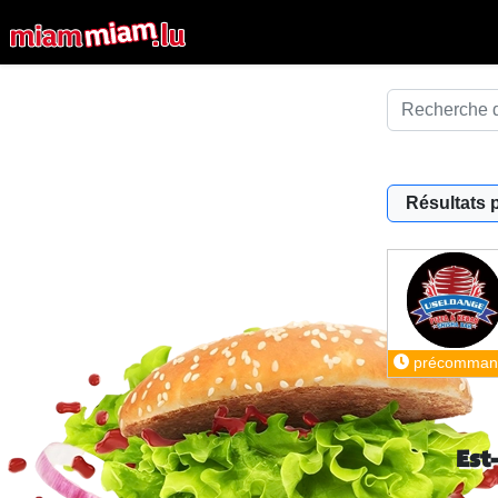
Résultats 
précomman
Est