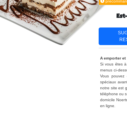
précomman
Est
SU
RE
A emporter et
Si vous êtes à
menus ci-dessu
Vous pouvez é
spéciaux avant
notre site est
téléphone ou s
domicile Noert
en ligne.