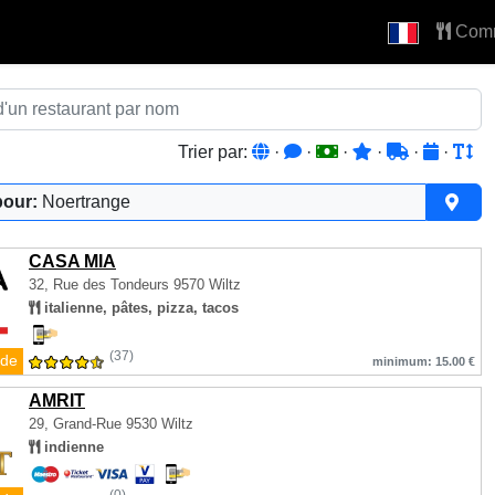
Com
Trier par:
·
·
·
·
·
·
pour:
Noertrange
CASA MIA
32, Rue des Tondeurs
9570 Wiltz
italienne, pâtes, pizza, tacos
(37)
de
minimum: 15.00 €
AMRIT
29, Grand-Rue
9530 Wiltz
indienne