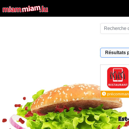
Résultats 
précomman
Est