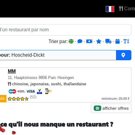
Com
Trier par:
·
·
·
·
·
·
pour:
Hoscheid-Dickt
MM
11, Haaptstrooss
9806 Parc Hosingen
chinoise, japonaise, sushi, thaïlandaise
(52)
de
minimum: 25.00 €
afficher offres
-ce qu'il nous manque un restaurant ?