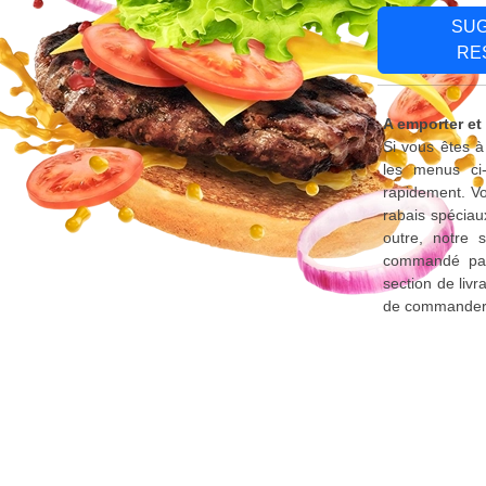
SU
RE
A emporter et
Si vous êtes à
les menus ci
rapidement. Vo
rabais spéciau
outre, notre 
commandé par 
section de liv
de commander d