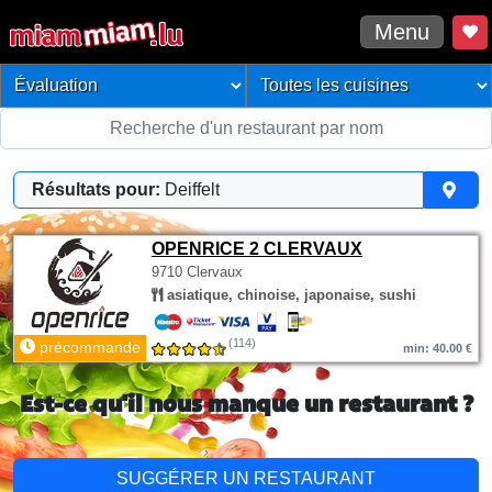
Menu
Résultats pour:
Deiffelt
OPENRICE 2 CLERVAUX
9710 Clervaux
asiatique, chinoise, japonaise, sushi
(114)
précommande
min: 40.00 €
Est-ce qu'il nous manque un restaurant ?
SUGGÉRER UN RESTAURANT