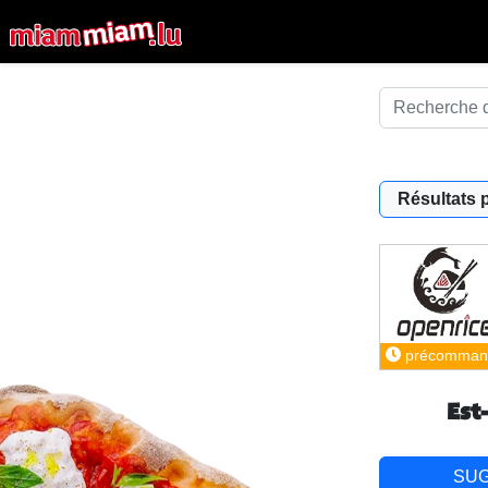
Résultats 
précomman
Est
SU