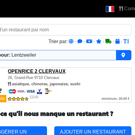
Com
Trier par:
·
·
·
·
·
·
pour:
Lentzweiler
OPENRICE 2 CLERVAUX
26, Grand-Rue
9710 Clervaux
asiatique, chinoise, japonaise, sushi
(114)
de
minimum: 20.00 €
-ce qu'il nous manque un restaurant ?
GGÉRER UN
AJOUTER UN RESTAURANT