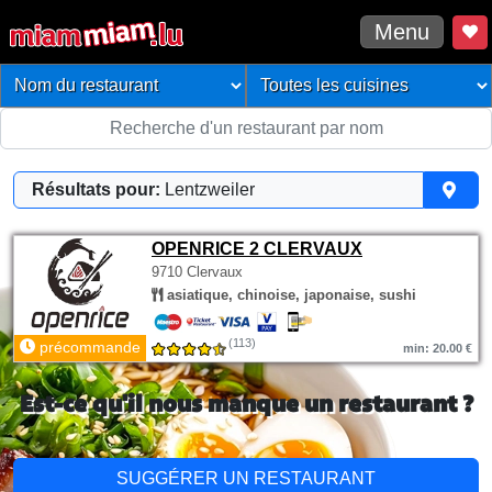
Menu
Résultats pour:
Lentzweiler
OPENRICE 2 CLERVAUX
9710 Clervaux
asiatique, chinoise, japonaise, sushi
(113)
précommande
min: 20.00 €
Est-ce qu'il nous manque un restaurant ?
SUGGÉRER UN RESTAURANT