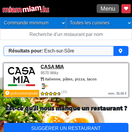
Menu
Résultats pour:
Esch-sur-Sûre
CASA MIA
9570 Wiltz
italienne, pâtes, pizza, tacos
(37)
précommande
min: 35.00 €
Est-ce qu'il nous manque un restaurant ?
SUGGÉRER UN RESTAURANT