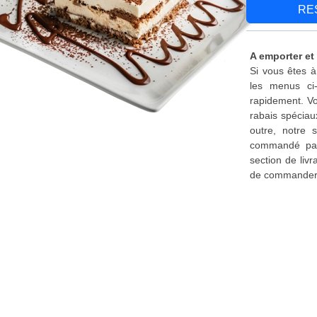
RE
A emporter et
Si vous êtes à
les menus ci
rapidement. Vo
rabais spéciau
outre, notre 
commandé par 
section de liv
de commander d