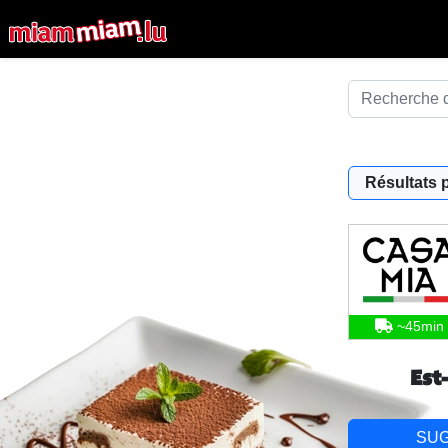
Résultats 
~45min
Est
SU