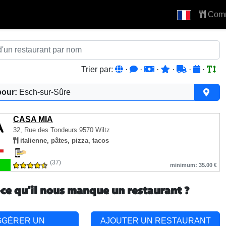
Com
Trier par:
·
·
·
·
·
·
pour:
Esch-sur-Sûre
CASA MIA
32, Rue des Tondeurs
9570 Wiltz
italienne, pâtes, pizza, tacos
(37)
minimum: 35.00 €
-ce qu'il nous manque un restaurant ?
GGÉRER UN
AJOUTER UN RESTAURANT