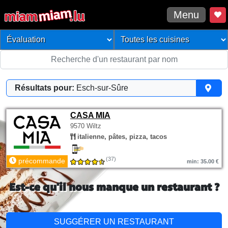
Menu
Résultats pour:
Esch-sur-Sûre
CASA MIA
9570 Wiltz
italienne, pâtes, pizza, tacos
(37)
précommande
min: 35.00 €
Est-ce qu'il nous manque un restaurant ?
SUGGÉRER UN RESTAURANT