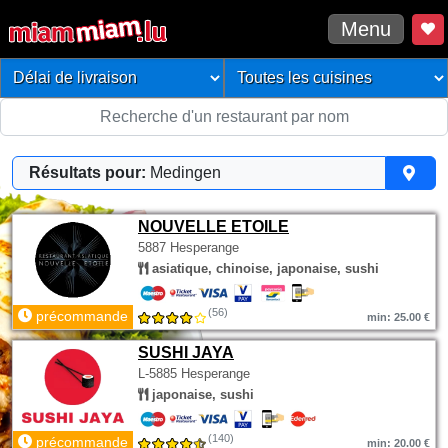
Menu
Résultats pour:
Medingen
NOUVELLE ETOILE
5887 Hesperange
asiatique, chinoise, japonaise, sushi
(56)
précommande
min: 25.00 €
SUSHI JAYA
L-5885 Hesperange
japonaise, sushi
(140)
précommande
min: 20.00 €