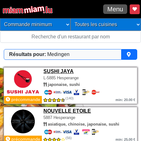
Menu
Résultats pour:
Medingen
SUSHI JAYA
L-5885 Hesperange
japonaise, sushi
(140)
précommande
min: 20.00 €
NOUVELLE ETOILE
5887 Hesperange
asiatique, chinoise, japonaise, sushi
(56)
précommande
min: 25.00 €