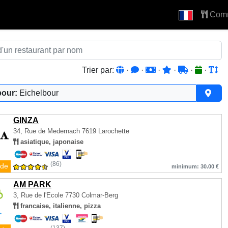
Com
Trier par:
·
·
·
·
·
·
pour:
Eichelbour
GINZA
34, Rue de Medernach
7619 Larochette
asiatique, japonaise
(86)
de
minimum: 30.00 €
AM PARK
3, Rue de l'Ecole
7730 Colmar-Berg
francaise, italienne, pizza