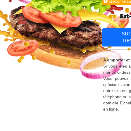
précomman
Est
SU
RE
A emporter et 
Si vous êtes à
menus ci-dessu
Vous pouvez é
spéciaux avant
notre site est
téléphone ou s
domicile Eiche
en ligne.