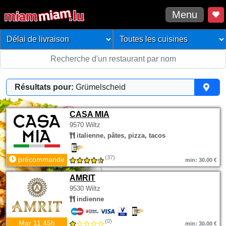
Menu
Résultats pour:
Grümelscheid
CASA MIA
9570 Wiltz
italienne, pâtes, pizza, tacos
(37)
précommande
min: 30.00 €
AMRIT
9530 Wiltz
indienne
(0)
Mar 11:45h
min: 30.00 €