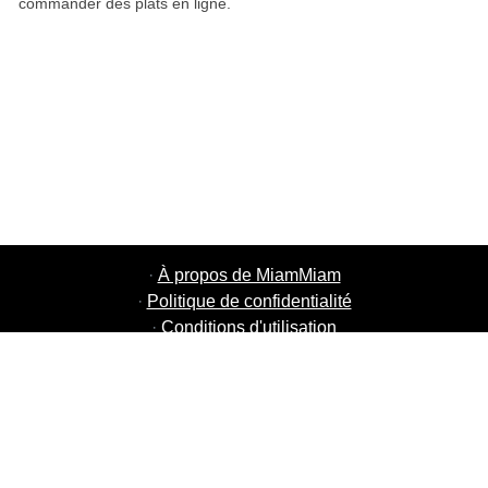
commander des plats en ligne.
·
À propos de MiamMiam
·
Politique de confidentialité
·
Conditions d'utilisation
·
MiamMiam Jobs
·
Ajouter votre restaurant
·
Parrainage d'amis
·
Liste de toutes les villes
·
Courier Portal