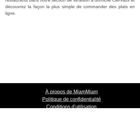
restaurants dans notre section de livraison à domicile Clervaux et
découvrez la façon la plus simple de commander des plats en
ligne.
·
À propos de MiamMiam
·
Politique de confidentialité
·
Conditions d'utilisation
·
MiamMiam Jobs
·
Ajouter votre restaurant
·
Parrainage d'amis
·
Liste de toutes les villes