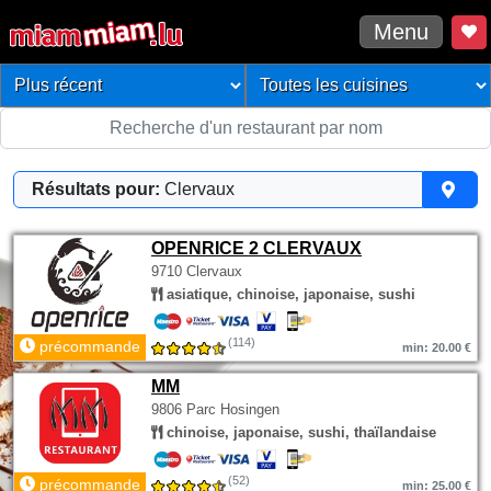
Menu
Résultats pour:
Clervaux
OPENRICE 2 CLERVAUX
9710 Clervaux
asiatique, chinoise, japonaise, sushi
(114)
précommande
min: 20.00 €
MM
9806 Parc Hosingen
chinoise, japonaise, sushi, thaïlandaise
(52)
précommande
min: 25.00 €