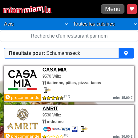
Menu
Résultats pour:
Schumannseck
CASA MIA
9570 Wiltz
italienne, pâtes, pizza, tacos
(37)
précommande
min: 15.00 €
AMRIT
9530 Wiltz
indienne
(0)
précommande
min: 30.00 €