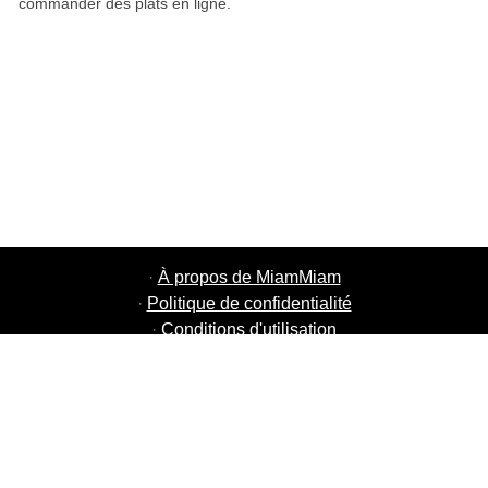
commander des plats en ligne.
·
À propos de MiamMiam
·
Politique de confidentialité
·
Conditions d'utilisation
·
MiamMiam Jobs
·
Ajouter votre restaurant
·
Parrainage d'amis
·
Liste de toutes les villes
·
Chat aide