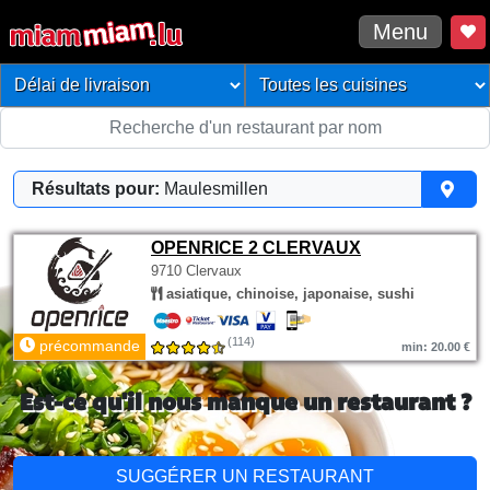
Menu
Résultats pour:
Maulesmillen
OPENRICE 2 CLERVAUX
9710 Clervaux
asiatique, chinoise, japonaise, sushi
(114)
précommande
min: 20.00 €
Est-ce qu'il nous manque un restaurant ?
SUGGÉRER UN RESTAURANT