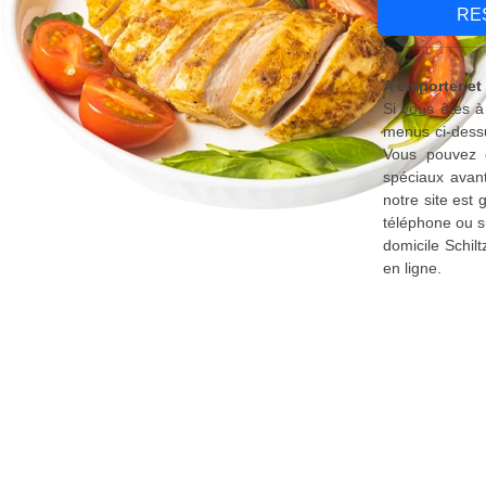
RE
A emporter et 
Si vous êtes à
menus ci-dessu
Vous pouvez é
spéciaux avant
notre site est
téléphone ou s
domicile Schil
en ligne.