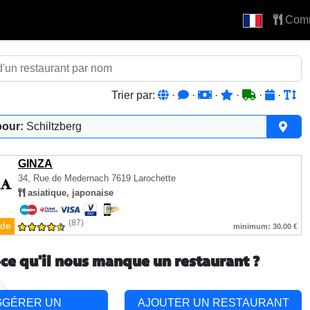
Com
Trier par:
·
·
·
·
·
·
pour:
Schiltzberg
GINZA
34, Rue de Medernach
7619 Larochette
asiatique, japonaise
(87)
de
minimum: 30.00 €
-ce qu'il nous manque un restaurant ?
GGÉRER UN
AJOUTER UN RESTAURANT