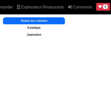
mander
Explorateur Restaurants
Connexion
0
Toutes les cuisines
Asiatique
Japonaise