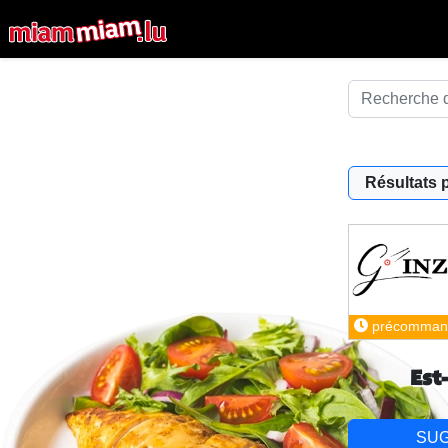
Résultats 
précomman
Est
SU