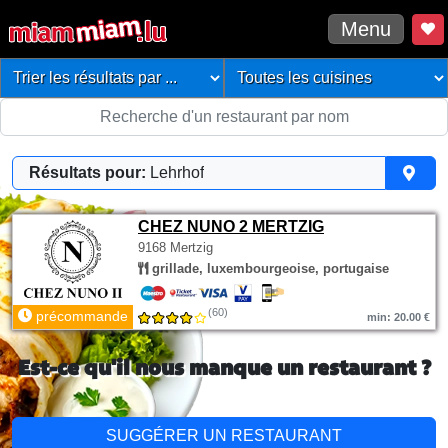
Menu
Résultats pour:
Lehrhof
CHEZ NUNO 2 MERTZIG
9168 Mertzig
grillade, luxembourgeoise, portugaise
(60)
précommande
min: 20.00 €
Est-ce qu'il nous manque un restaurant ?
SUGGÉRER UN RESTAURANT