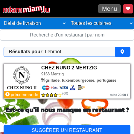
Menu
Résultats pour:
Lehrhof
CHEZ NUNO 2 MERTZIG
9168 Mertzig
grillade, luxembourgeoise, portugaise
(60)
précommande
min: 20.00 €
Est-ce qu'il nous manque un restaurant ?
SUGGÉRER UN RESTAURANT