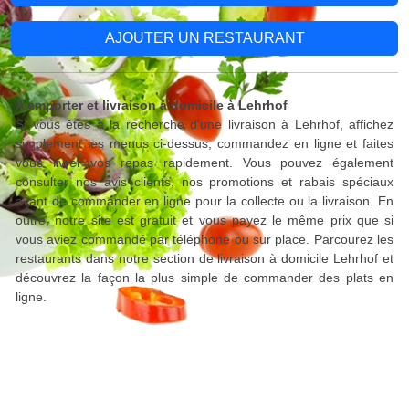
AJOUTER UN RESTAURANT
A emporter et livraison à domicile à Lehrhof
Si vous êtes à la recherche d'une livraison à Lehrhof, affichez
simplement les menus ci-dessus, commandez en ligne et faites
vous livrer vos repas rapidement. Vous pouvez également
consulter nos avis clients, nos promotions et rabais spéciaux
avant de commander en ligne pour la collecte ou la livraison. En
outre, notre site est gratuit et vous payez le même prix que si
vous aviez commandé par téléphone ou sur place. Parcourez les
restaurants dans notre section de livraison à domicile Lehrhof et
découvrez la façon la plus simple de commander des plats en
ligne.