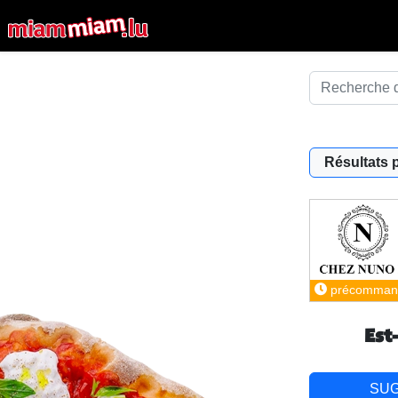
Résultats 
précomman
Est
SU