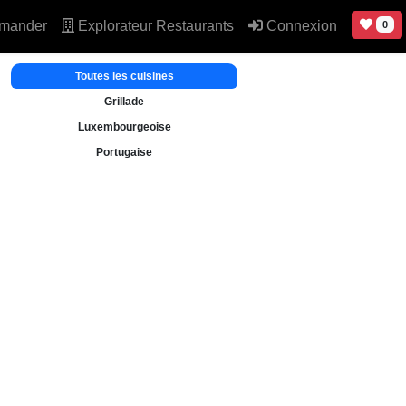
mander
Explorateur Restaurants
Connexion
0
Toutes les cuisines
Grillade
Luxembourgeoise
Portugaise