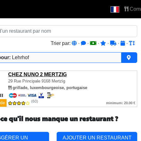
Com
Trier par:
·
·
·
·
·
·
pour:
Lehrhof
CHEZ NUNO 2 MERTZIG
29 Rue Principale
9168 Mertzig
grillade, luxembourgeoise, portugaise
(60)
de
minimum: 20.00 €
-ce qu'il nous manque un restaurant ?
GGÉRER UN
AJOUTER UN RESTAURANT