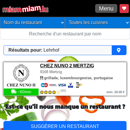
Menu
Résultats pour:
Lehrhof
CHEZ NUNO 2 MERTZIG
9168 Mertzig
grillade, luxembourgeoise, portugaise
(60)
~60min
min: 20.00 €
Est-ce qu'il nous manque un restaurant ?
SUGGÉRER UN RESTAURANT