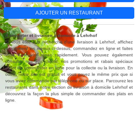
AJOUTER UN RESTAURANT
A emporter et livraison à domicile à Lehrhof
Si vous êtes à la recherche d'une livraison à Lehrhof, affichez
simplement les menus ci-dessus, commandez en ligne et faites
vous livrer vos repas rapidement. Vous pouvez également
consulter nos avis clients, nos promotions et rabais spéciaux
avant de commander en ligne pour la collecte ou la livraison. En
outre, notre site est gratuit et vous payez le même prix que si
vous aviez commandé par téléphone ou sur place. Parcourez les
restaurants dans notre section de livraison à domicile Lehrhof et
découvrez la façon la plus simple de commander des plats en
ligne.