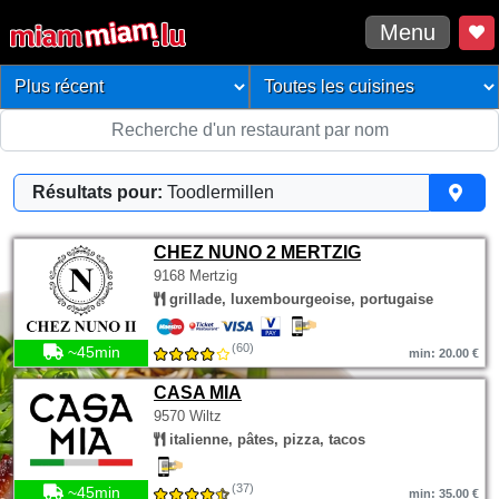
Menu
Résultats pour:
Toodlermillen
CHEZ NUNO 2 MERTZIG
9168 Mertzig
grillade, luxembourgeoise, portugaise
(60)
~45min
min: 20.00 €
CASA MIA
9570 Wiltz
italienne, pâtes, pizza, tacos
(37)
~45min
min: 35.00 €