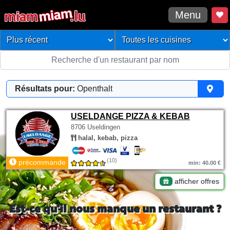
Menu
Résultats pour:
Openthalt
USELDANGE PIZZA & KEBAB
8706 Useldingen
halal, kebab, pizza
(10)
précommande
min: 40.00 €
afficher offres
Est-ce qu'il nous manque un restaurant ?