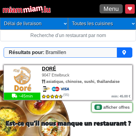
Menu
Résultats pour:
Bramillen
DORÉ
9047 Ettelbruck
asiatique, chinoise, sushi, thaïlandaise
(55)
~45min
min: 45.00 €
afficher offres
Est-ce qu'il nous manque un restaurant ?