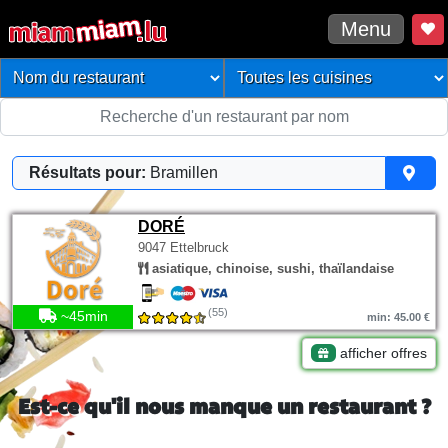
Menu
Résultats pour:
Bramillen
DORÉ
9047 Ettelbruck
asiatique, chinoise, sushi, thaïlandaise
(55)
~45min
min: 45.00 €
afficher offres
Est-ce qu'il nous manque un restaurant ?