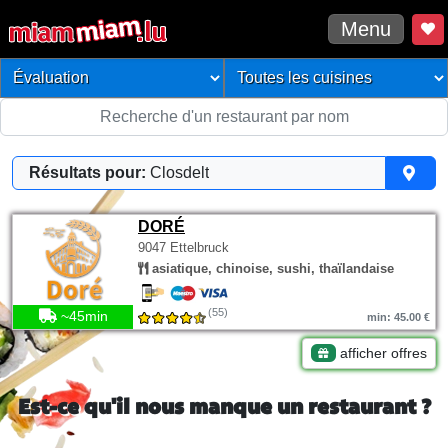
Menu
Résultats pour:
Closdelt
DORÉ
9047 Ettelbruck
asiatique, chinoise, sushi, thaïlandaise
(55)
~45min
min: 45.00 €
afficher offres
Est-ce qu'il nous manque un restaurant ?