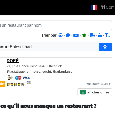
Com
Trier par:
·
·
·
·
·
·
pour:
Enteschbach
DORÉ
27, Rue Prince Henri
9047 Ettelbruck
asiatique, chinoise, sushi, thaïlandaise
(55)
de
minimum: 45.00 €
afficher offres
-ce qu'il nous manque un restaurant ?