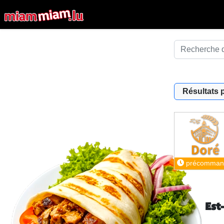
Résultats 
précomman
Est