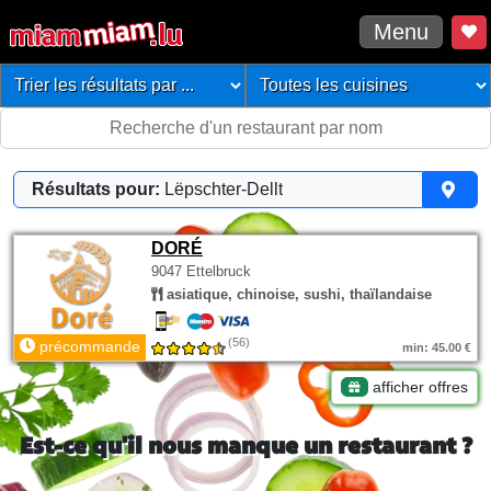
Menu
Résultats pour:
Lëpschter-Dellt
DORÉ
9047 Ettelbruck
asiatique, chinoise, sushi, thaïlandaise
(56)
précommande
min: 45.00 €
afficher offres
Est-ce qu'il nous manque un restaurant ?