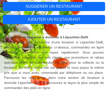
SUGGÉRER UN RESTAURANT
AJOUTER UN RESTAURANT
A emporter et livraison à domicile à Lëpschter-Dellt
Si vous êtes à la recherche d'une livraison à Lëpschter-Dellt,
affichez simplement les menus ci-dessus, commandez en ligne
et faites vous livrer vos repas rapidement. Vous pouvez
également consulter nos avis clients, nos promotions et rabais
spéciaux avant de commander en ligne pour la collecte ou la
livraison. En outre, notre site est gratuit et vous payez le même
prix que si vous aviez commandé par téléphone ou sur place.
Parcourez les restaurants dans notre section de livraison à
domicile Lëpschter-Dellt et découvrez la façon la plus simple de
commander des plats en ligne.