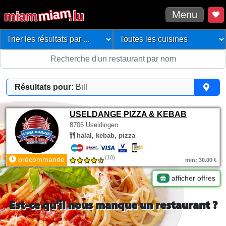
Menu
Résultats pour:
Bill
USELDANGE PIZZA & KEBAB
8706 Useldingen
halal, kebab, pizza
(10)
précommande
min: 30.00 €
afficher offres
Est-ce qu'il nous manque un restaurant ?