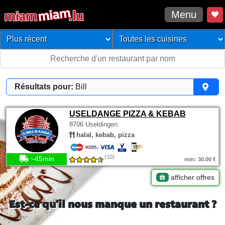
Menu
Résultats pour:
Bill
USELDANGE PIZZA & KEBAB
8706 Useldingen
halal, kebab, pizza
(10)
~45min
min: 30.00 €
afficher offres
Est-ce qu'il nous manque un restaurant ?