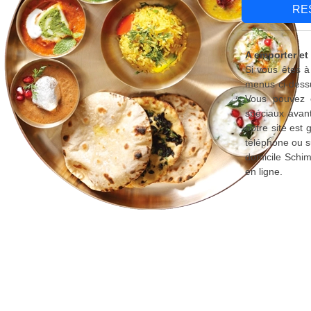
RE
A emporter et
Si vous êtes à
menus ci-dessu
Vous pouvez é
spéciaux avant
notre site est
téléphone ou s
domicile Schim
en ligne.