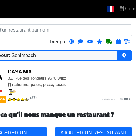
Com
Trier par:
·
·
·
·
·
·
pour:
Schimpach
CASA MIA
32, Rue des Tondeurs
9570 Wiltz
italienne, pâtes, pizza, tacos
(37)
de
minimum: 35.00 €
-ce qu'il nous manque un restaurant ?
GGÉRER UN
AJOUTER UN RESTAURANT