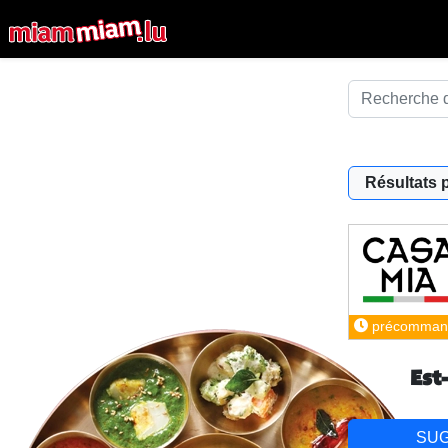
Résultats 
précomman
Est
SU