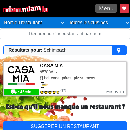
Menu
Résultats pour:
Schimpach
CASA MIA
9570 Wiltz
italienne, pâtes, pizza, tacos
(37)
~45min
min: 35.00 €
Est-ce qu'il nous manque un restaurant ?
SUGGÉRER UN RESTAURANT