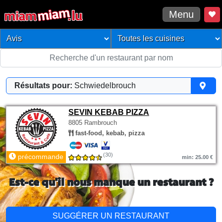
Menu
Résultats pour:
Schwiedelbrouch
SEVIN KEBAB PIZZA
8805 Rambrouch
fast-food, kebab, pizza
(30)
précommande
min: 25.00 €
Est-ce qu'il nous manque un restaurant ?
SUGGÉRER UN RESTAURANT