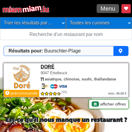
Menu
Résultats pour:
Buurschter-Plage
DORÉ
9047 Ettelbruck
asiatique, chinoise, sushi, thaïlandaise
(55)
précommande
min: 45.00 €
afficher offres
Est-ce qu'il nous manque un restaurant ?