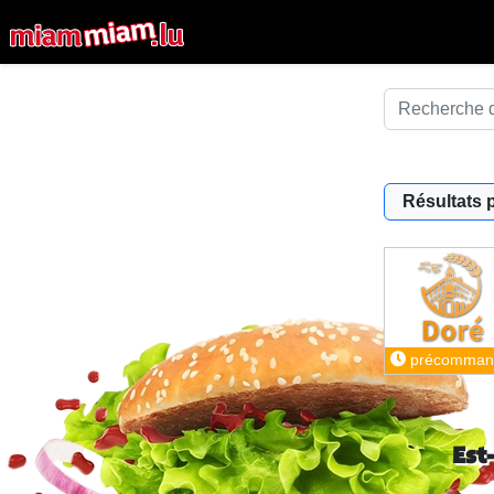
Résultats 
précomman
Est