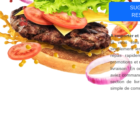
SU
RE
A emporter et
Si vous êtes 
simplement le
repas rapide
promotions et 
livraison. En 
aviez commandé
section de liv
simple de comm