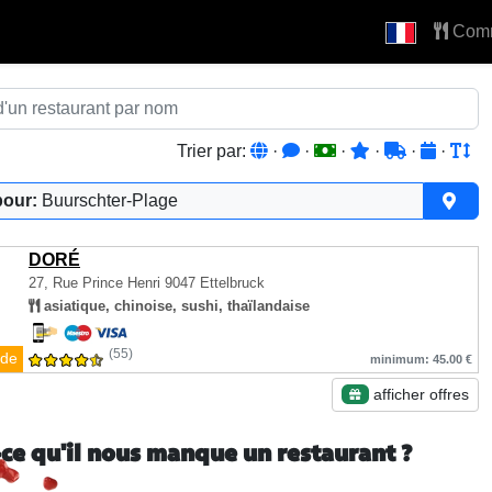
Com
Trier par:
·
·
·
·
·
·
pour:
Buurschter-Plage
DORÉ
27, Rue Prince Henri
9047 Ettelbruck
asiatique, chinoise, sushi, thaïlandaise
(55)
de
minimum: 45.00 €
afficher offres
-ce qu'il nous manque un restaurant ?