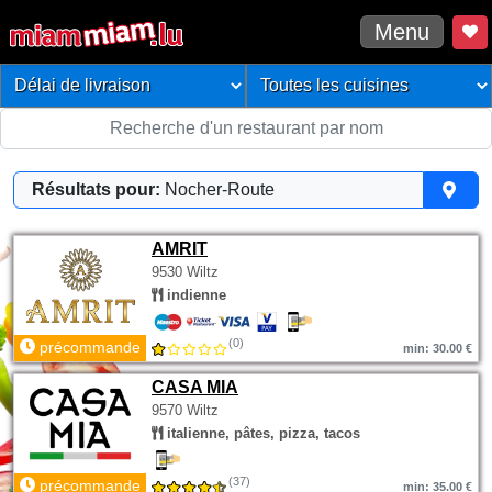
Menu
Résultats pour:
Nocher-Route
AMRIT
9530 Wiltz
indienne
(0)
précommande
min: 30.00 €
CASA MIA
9570 Wiltz
italienne, pâtes, pizza, tacos
(37)
précommande
min: 35.00 €