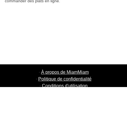
commander des plats en ligne.
·
À propos de MiamMiam
·
Politique de confidentialité
·
Conditions d'utilisation
·
MiamMiam Jobs
·
Ajouter votre restaurant
·
Parrainage d'amis
·
Liste de toutes les villes
·
Chat aide