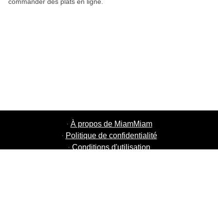
commander des plats en ligne.
·
À propos de MiamMiam
·
Politique de confidentialité
·
Conditions d'utilisation
·
MiamMiam Jobs
·
Ajouter votre restaurant
·
Parrainage d'amis
·
Liste de toutes les villes
·
Chat aide