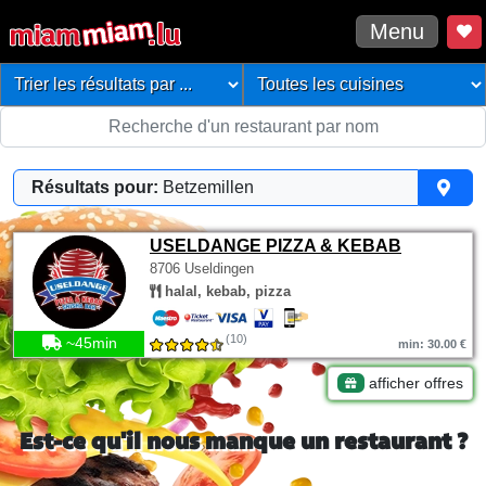
Menu
Résultats pour:
Betzemillen
USELDANGE PIZZA & KEBAB
8706 Useldingen
halal, kebab, pizza
(10)
~45min
min: 30.00 €
afficher offres
Est-ce qu'il nous manque un restaurant ?