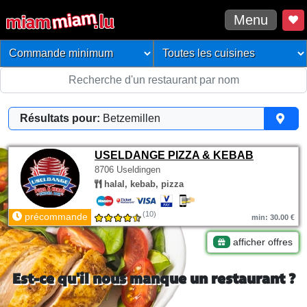
Menu
Résultats pour:
Betzemillen
USELDANGE PIZZA & KEBAB
8706 Useldingen
halal, kebab, pizza
(10)
précommande
min: 30.00 €
afficher offres
Est-ce qu'il nous manque un restaurant ?