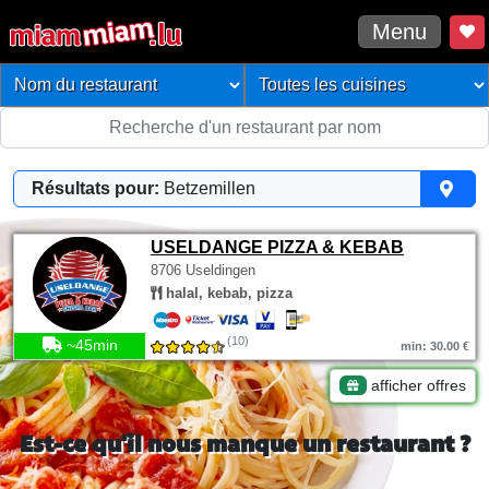
Menu
Résultats pour:
Betzemillen
USELDANGE PIZZA & KEBAB
8706 Useldingen
halal, kebab, pizza
(10)
~45min
min: 30.00 €
afficher offres
Est-ce qu'il nous manque un restaurant ?