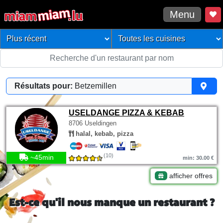
Menu
Résultats pour:
Betzemillen
USELDANGE PIZZA & KEBAB
8706 Useldingen
halal, kebab, pizza
(10)
~45min
min: 30.00 €
afficher offres
Est-ce qu'il nous manque un restaurant ?