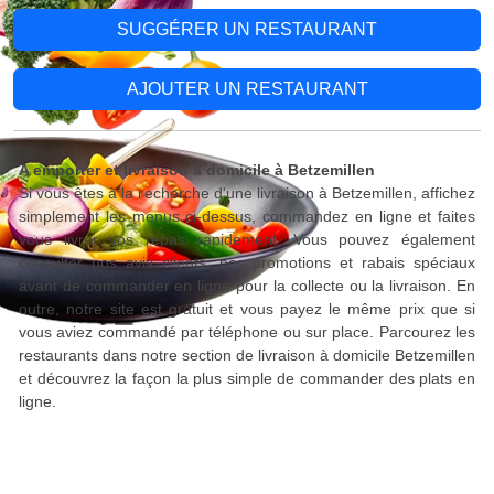
SUGGÉRER UN RESTAURANT
AJOUTER UN RESTAURANT
A emporter et livraison à domicile à Betzemillen
Si vous êtes à la recherche d'une livraison à Betzemillen, affichez
simplement les menus ci-dessus, commandez en ligne et faites
vous livrer vos repas rapidement. Vous pouvez également
consulter nos avis clients, nos promotions et rabais spéciaux
avant de commander en ligne pour la collecte ou la livraison. En
outre, notre site est gratuit et vous payez le même prix que si
vous aviez commandé par téléphone ou sur place. Parcourez les
restaurants dans notre section de livraison à domicile Betzemillen
et découvrez la façon la plus simple de commander des plats en
ligne.