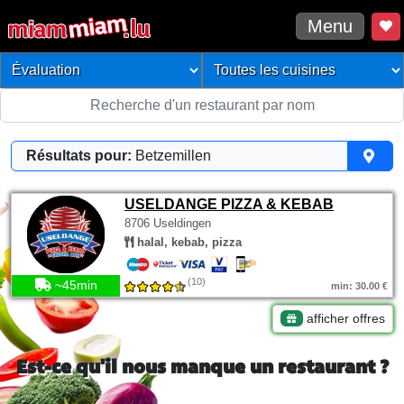
Menu
Résultats pour:
Betzemillen
USELDANGE PIZZA & KEBAB
8706 Useldingen
halal, kebab, pizza
(10)
~45min
min: 30.00 €
afficher offres
Est-ce qu'il nous manque un restaurant ?