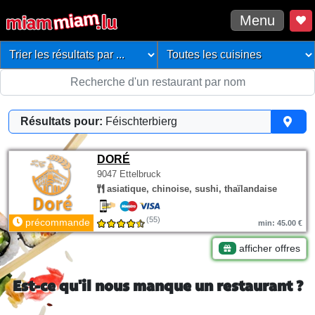
Menu
Résultats pour:
Féischterbierg
DORÉ
9047 Ettelbruck
asiatique, chinoise, sushi, thaïlandaise
(55)
précommande
min: 45.00 €
afficher offres
Est-ce qu'il nous manque un restaurant ?