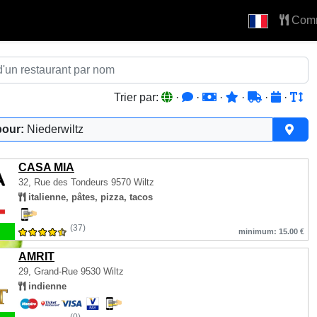
Com
Trier par:
·
·
·
·
·
·
pour:
Niederwiltz
CASA MIA
32, Rue des Tondeurs
9570 Wiltz
italienne, pâtes, pizza, tacos
(37)
minimum: 15.00 €
AMRIT
29, Grand-Rue
9530 Wiltz
indienne