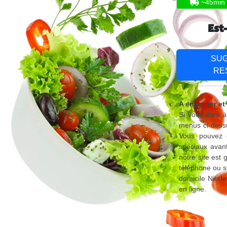
~45min
Est
SU
RE
A emporter et 
Si vous êtes à
menus ci-dessu
Vous pouvez é
spéciaux avant
notre site est
téléphone ou s
domicile Niede
en ligne.