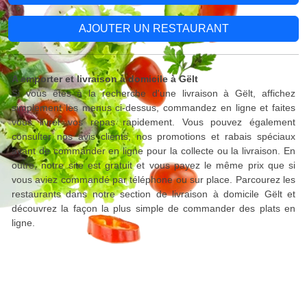
AJOUTER UN RESTAURANT
A emporter et livraison à domicile à Gëlt
Si vous êtes à la recherche d'une livraison à Gëlt, affichez
simplement les menus ci-dessus, commandez en ligne et faites
vous livrer vos repas rapidement. Vous pouvez également
consulter nos avis clients, nos promotions et rabais spéciaux
avant de commander en ligne pour la collecte ou la livraison. En
outre, notre site est gratuit et vous payez le même prix que si
vous aviez commandé par téléphone ou sur place. Parcourez les
restaurants dans notre section de livraison à domicile Gëlt et
découvrez la façon la plus simple de commander des plats en
ligne.