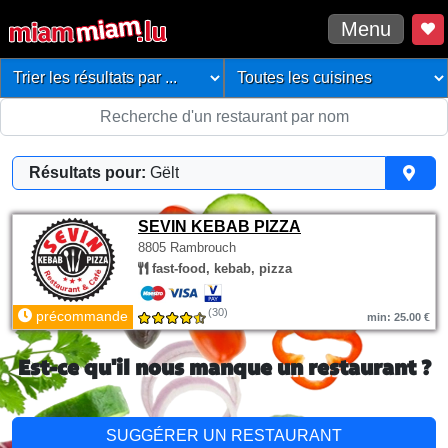
Menu
Résultats pour:
Gëlt
SEVIN KEBAB PIZZA
8805 Rambrouch
fast-food, kebab, pizza
(30)
précommande
min: 25.00 €
Est-ce qu'il nous manque un restaurant ?
SUGGÉRER UN RESTAURANT