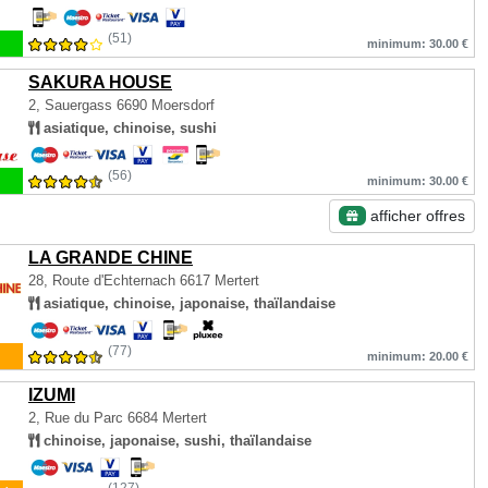
(51)
minimum: 30.00 €
SAKURA HOUSE
2, Sauergass
6690 Moersdorf
asiatique, chinoise, sushi
(56)
minimum: 30.00 €
afficher offres
LA GRANDE CHINE
28, Route d'Echternach
6617 Mertert
asiatique, chinoise, japonaise, thaïlandaise
(77)
minimum: 20.00 €
IZUMI
2, Rue du Parc
6684 Mertert
chinoise, japonaise, sushi, thaïlandaise