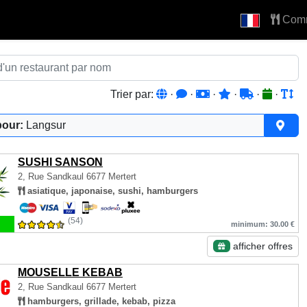
Com
Trier par:
·
·
·
·
·
·
pour:
Langsur
SUSHI SANSON
2, Rue Sandkaul
6677 Mertert
asiatique, japonaise, sushi, hamburgers
(54)
minimum: 30.00 €
afficher offres
MOUSELLE KEBAB
2, Rue Sandkaul
6677 Mertert
hamburgers, grillade, kebab, pizza