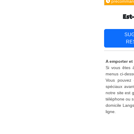
précomman
Est
SU
RE
A emporter et
Si vous êtes à
menus ci-dessu
Vous pouvez é
spéciaux avant
notre site est
téléphone ou s
domicile Langs
ligne.