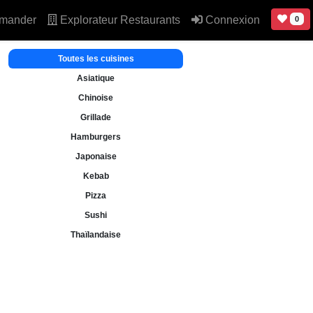
mander
Explorateur Restaurants
Connexion
0
Toutes les cuisines
Asiatique
Chinoise
Grillade
Hamburgers
Japonaise
Kebab
Pizza
Sushi
Thaïlandaise