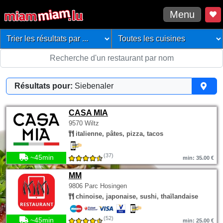
Menu
Résultats pour:
Siebenaler
CASA MIA
9570 Wiltz
italienne, pâtes, pizza, tacos
(37)
~45min
min: 35.00 €
MM
9806 Parc Hosingen
chinoise, japonaise, sushi, thaïlandaise
(52)
~45min
min: 25.00 €