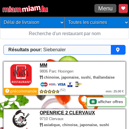
Menu
Résultats pour:
Siebenaler
MM
9806 Parc Hosingen
chinoise, japonaise, sushi, thaïlandaise
(52)
précommande
min: 25.00 €
afficher offres
OPENRICE 2 CLERVAUX
9710 Clervaux
asiatique, chinoise, japonaise, sushi