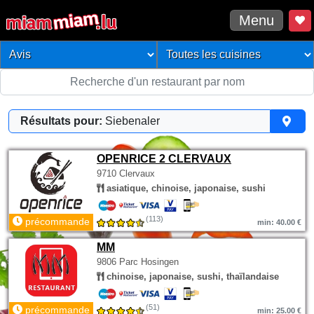
Menu
Résultats pour:
Siebenaler
OPENRICE 2 CLERVAUX
9710 Clervaux
asiatique, chinoise, japonaise, sushi
(113)
précommande
min: 40.00 €
MM
9806 Parc Hosingen
chinoise, japonaise, sushi, thaïlandaise
(51)
précommande
min: 25.00 €