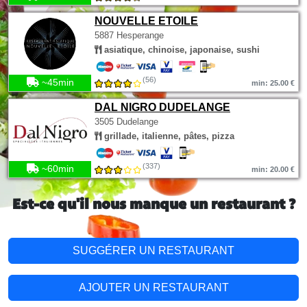
NOUVELLE ETOILE
5887 Hesperange
asiatique, chinoise, japonaise, sushi
(56)
~45min
min: 25.00 €
DAL NIGRO DUDELANGE
3505 Dudelange
grillade, italienne, pâtes, pizza
(337)
~60min
min: 20.00 €
Est-ce qu'il nous manque un restaurant ?
SUGGÉRER UN RESTAURANT
AJOUTER UN RESTAURANT